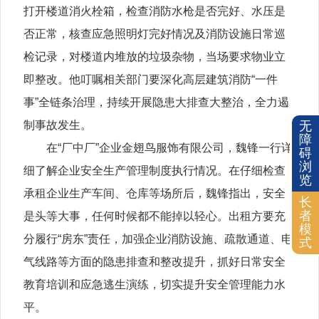
打开楼道消火栓箱，检查消防水枪是否完好、水压是
否正常，核查应急照明灯完好情况及消防设施日常巡
检记录，对楼道内堆放的垃圾杂物，当场要求物业立
即整改。他叮嘱相关部门要深化高层建筑消防“一件
事”全链条治理，持续开展隐患大排查大整治，全力遏
制事故发生。
无
障
在“厂中厂”企业金翅鸟服饰有限公司，魏锋一行详
碍
浏
细了解企业安全生产管理制度执行情况。在仔细检查
览
承租企业生产车间、仓库等场所后，魏锋指出，安全
长
者
是头等大事，任何时候都不能掉以轻心。出租方要充
模
分履行“房东”责任，加强企业消防设施、疏散通道、电
式
气线路等方面的隐患排查和整改提升，抓好日常安全
教育培训和应急逃生演练，切实提升安全管理能力水
平。