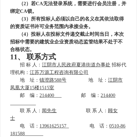
（
2）若CA无法登录系统，需要进行会员注册，并
绑定CA锁。
（
3）所有投标人必须以自己的名义在其依法取得
的资质证书许可业务范围内承接业务。
（
4）投标人在投标文件递交截止时间当日，本次
招标中需要的建筑业企业资质动态监管结果不处于不
合格状态。
11、
联系方式
招
标
人：
江阴市人民政府夏港街道办事处
招标代
理机构：
江苏万源工程咨询有限公
司
地
址：
镇澄路
588号
地
址
：
江阴市
凤凰大厦
15楼151
5
室
邮
编：
2144
00
邮
编：
214400
联
系
人：
闻先生
联
系
人：
顾女
士
电
话：
13961625157
电
话：
0510-86
181588