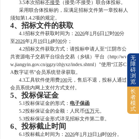
3.5本次招标
不接受
（接受
/不接受）联合体投标。
采用联合体投标的，应满足招标文件第一章投标人
须知第
1.4.2项的规定。
4
、
招标文件的获取
4.1招标文件获取时间为：
202
6
年
1
月
6
日
17
时
00
分
至
202
6
年
1
月
19
日
14
时
00
分；
4.2招标文件获取方式：请投标申请人至“江阴市公
共资源电子交易平台综合交易（乡镇）平台（http://ww
无
障
w.jiangyin.gov.cn/ggzy/zhjyxz/index.shtml
）
”使用“江苏C
碍
A数字证书”会员系统登录获取。
浏
4.3工具软件使用费
100
元，售后不退，投标人
通过
览
会员系统内网上支付方式支付
。
长
5、投标保证金
者
模
5.1投标保证金的形式：
电子保函
式
5.2投标保证金的金额：人民币
伍万
元。
5.3投标保证金形式详见招标文件第二章。
6
、
投标
截止时间
6
.1投标截止时间为
：
202
6
年
1
月
19
日
14
时
00
分
。