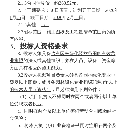
2.1.3合同估算价：约
268.52
元。
2.1.4工期要求：
50
日历天，计划开工日期：
202
6
年
1
月
25
日，竣工日期：
202
6
年
3
月
15
日。
2.1.5其他
：
/
2.2招标范围：
施工图纸及
工程量清单范围内的所
有内容
。
3
、
投标人资格要求
3.1投标人须具备
含有园林绿化经营范围的有效营
业执照
的法人或其他组织，并在人员、设备、资金等
方面具有相应的施工能力。
3.2投标人拟派项目负责人须具备
园林绿化专业中
级及以上职称
，或具备
园林绿化专业初级职称
3
年以上
的技术人员（资格）
，且必须满足下列条件：
（
1）项目负责人不得同时在两个或者两个以上单
位受聘或者执业。
a、同时在两个及以上单位签订劳动合同或
缴纳
社
会保险；
b、将本人执（职）业资格证书同时注册在两个及