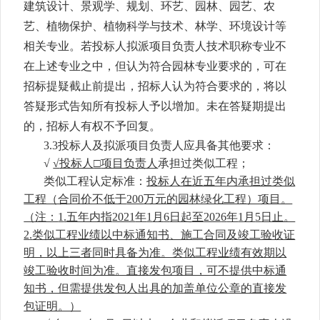
建筑设计、景观学、规划、环艺、园林、园艺、农
艺、植物保护、植物科学与技术、林学、环境设计等
相关专业。若投标人拟派项目负责人技术职称专业不
在上述专业之中，但认为符合园林专业要求的，可在
招标提疑截止前提出，招标人认为符合要求的，将以
答疑形式告知所有投标人予以增加。未在答疑期提出
的，招标人有权不
予
回复。
3.3投标人及拟派项目负责人应具备其他要求：
√
√
投标人
□
项目负责人
承担过类似工程；
类似工程认定标准：
投标人在近五年内承担过类似
工程（合同价不低于
200
万元的园林绿化工程）项目。
（注：
1
.
五年内指
2021
年
1
月
6
日起至
202
6
年
1
月
5
日止。
2
.
类似工程业绩以中标通知书、施工合同及竣工验收证
明，以上三者同时具备为准。类似工程业绩有效期以
竣工验收时间为准。直接发包项目，可不提供中标通
知书，但需提供发包人出具的加盖单位公章的直接发
包证明。）