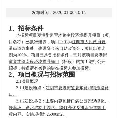
发布时间：2026-01-06 10:11
1
、
招标条件
本招标项目
夏港街道育才路南段环境提升项目
（项
目名称）已批准建设，项目业主为
江阴市人民政府夏
港街道办事处
，建设资金来自
财政
资金
，项目出资比
例为
100%
。项目已具备招标条件，现对该项目
夏港街
道育才路南段环境提升项目
（标段）的施工进行公开
招标，特邀请有兴趣的潜在投标人参加投标。
2
、
项目概况与招标范围
2.1项目概况
2.1.1建设地点：
江阴市
夏港街道夏东路和镇澄路路
口
。
2.1.2建设规模：
主要内容包括
口袋公园景观绿化、
停车场
、
透水混凝土园路、路灯亮化及排水管道等工
程内容。实施规模约
25000m2。