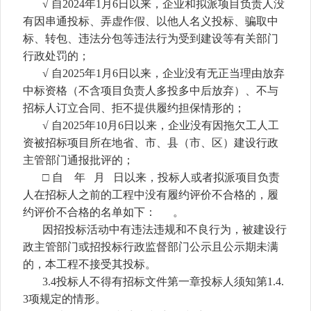
√ 自202
4
年
1
月
6
日以来，企业和拟派项目负责人没
有因串通投标、弄虚作假、以他人名义投标、骗取中
标、转包、违法分包等违法行为受到建设等有关部门
行政处罚的；
√ 自202
5
年
1
月
6
日以来，企业没有无正当理由放弃
中标资格（不含项目负责人多投多中后放弃）、不与
招标人订立合同、拒不提供履约担保情形的；
√ 自
202
5
年
10
月
6
日以来，企业没有因拖欠工人工
资被招标项目所在地省、市、县（市、区）建设行政
主管部门通报批评的；
□ 自
年
月
日以来，投标人或者拟派项目负责
人在招标人之前的工程中没有履约评价不合格的，履
约评价不合格的名单如下：
。
因招投标活动中有违法违规和不良行为，被建设行
政主管部门或招投标
行政监督
部门公示且公示期未满
的，本工程不接受其投标。
3.4投标人不得有招标文件第一章投标人须知第1.4.
3项规定的情形。