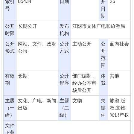
索引
05434
日期
开
26
号
日
期
公开
长期公开
发布
江阴市文体广电和旅游局
时限
机构
公开
网站、文件、政府
公开
主动公开
公
面向社会
形式
公报
方式
开
范
围
有效
长期
公开
部门编制，
体
其他
期
程序
经办公室审
裁
核后公开
主题
文化、广电、新闻
主题
文物
关
旅游,版
（一
出版
（二
键
权,文物,
级）
级）
词
知识产权
文件
下载