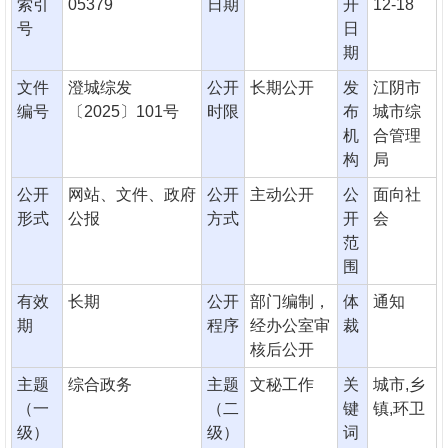
索引
05379
日期
开
12-18
号
日
期
文件
澄城综发
公开
长期公开
发
江阴市
编号
〔2025〕101号
时限
布
城市综
机
合管理
构
局
公开
网站、文件、政府
公开
主动公开
公
面向社
形式
公报
方式
开
会
范
围
有效
长期
公开
部门编制，
体
通知
期
程序
经办公室审
裁
核后公开
主题
综合政务
主题
文秘工作
关
城市,乡
（一
（二
键
镇,环卫
级）
级）
词