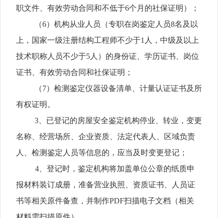
职文件、有效劳动合同
和不低于6
个月的社保证明）；
（
6
）机构从业人员（专职在岗鉴定人员8
名及以
上，国家一级注册结构工程师不少于
1
人，中级及以上
技术职称人员不少于
5
人）的身份
证、学历证书、岗位
证书、有效劳动合同
和社保证明；
（
7
）检测鉴定仪器设备
清单、
计量认证证书
及所
有权证明。
3
、已登记的房屋安全鉴定机构停业、转业
，
变更
名称、经营场所、企业资质、法定代表人、区域负责
人、检测鉴定人员等信息的，应当及时变更登记；
4
、登记时，鉴定机构将加盖单位公章的纸质申
报材料装订成册，准备营业执照、资质证书、人员证
书等相关原件备查，并制作
PDF
扫描电子文档（相关
材料需扫描原件）。