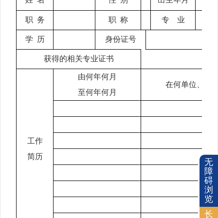
职
务
职
称
专
业
学
历
身份证号
获得的相关专业证书
由何年何月
在何单位、从
至何年何月
工作
简历
无
障
碍
浏
览
长