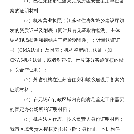
（1
）已在无锡市住建局完成房屋安全鉴定单位备
案的证明材料；
（2
）
机构
营业执照
；
江苏省住房和城乡建设厅
颁
发的资质证书及附表（
同时具有见证取样检测、主体
结构现场检测和钢结构工程检测资质
）
；
计量认证证
书（CMA
认证）及附表；机构鉴定能力认证（如
CNAS
机构认证
，
或者对建模、计算部分实施复核的设
计院合作证明）；
（
3
）
外省机构在江苏省住房和城乡建设厅备案的
证明材料；
（
4
）在无锡市行政区域内有能满足鉴定工作需要
的固定办公场所的证明材料；
（
5
）
机构
法人代表、技术负责人身份证明材料
；
我市区域负责人授权委托书（附：身份
证、本机构任