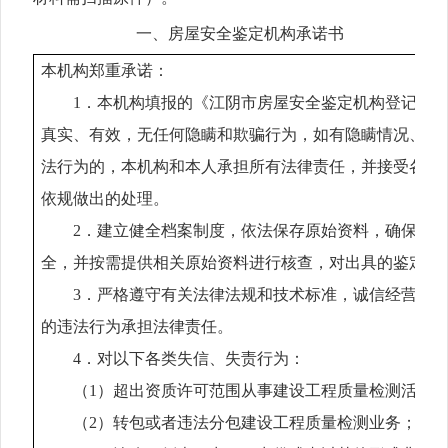
一、房屋安全鉴定机构承诺书
本机构郑重承诺：
1
．本机构填报的《江阴市房屋安全鉴定机构登记表
真实、有效，无任何隐瞒和欺骗行为，如有隐瞒情况
、
提
法行为的，本机构和本人承担所有法律责任，并接受各级
依规做出的
处理
。
2
．
建立
健全档案制度，依法保存原始资料，确保原
全，并按需提供相关原始资料进行核查，对出具的鉴定报
3
．严格遵守有关法律法规和技术标准，诚信经营，
的违法行为承担法律责任。
4
．对以下各类失信、失责行为：
（1
）超出资质许可范围从事建设工程质量检测活动
（2
）转包或者违法分包建设工程质量检测业务；