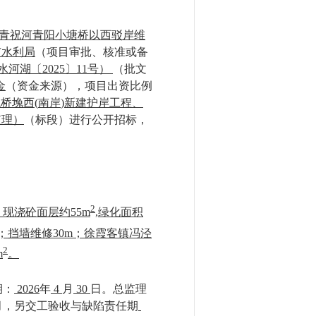
青祝河青阳小塘桥以西驳岸维
市水利局
（项目审批、核准或备
湖〔2025〕11号）
（批文
金
（资金来源），项目出资比例
龙桥堍西
(
南岸
)
新建护岸工程、
监理）
（标段）进行公开招标，
2
现浇砼面层约55m
,绿化面积
；挡墙维修30m；徐霞客镇冯泾
2
m
。
期：
2026
年
4
月
30
日。总监理
月，另交工验收与缺陷责任期