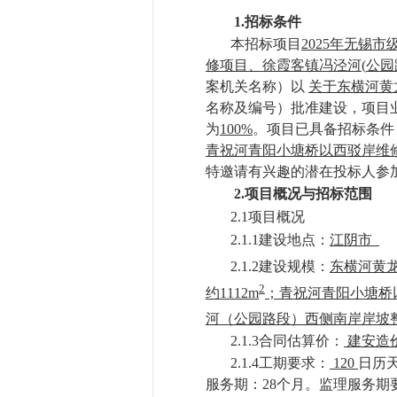
1.
招标条件
本招标项目
2025
年无锡市
修项目、徐霞客镇冯泾河
(
公园
案机关名称）以
关于东横河黄
名称及编号）批准建设，项目
为
100%
。项目已具备招标条件
青祝河青阳小塘桥以西驳岸维
特邀请有兴趣的潜在投标人参
2.
项目概况与招标范围
2.1项目概况
2.1.1建设地点：
江阴市
2.1.2建设规模：
东横河黄龙
2
约1112m
；青祝河青阳小塘桥
河（公园路段）西侧南岸岸坡整
2.1.3
合同估算价：
建安造价
2.1.4工期要求：
120
日历
服务期：28个月。监理服务期