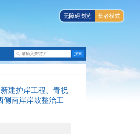
无障碍浏览
长者模式
)新建护岸工程、青祝
西侧南岸岸坡整治工