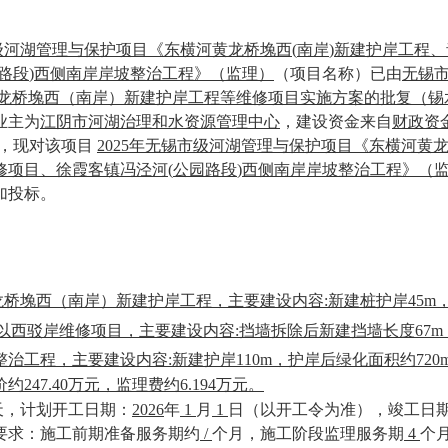
级河湖管理与保护项目《东横河黄龙桥堍西
(
南岸
)
新建护岸工程、
路段
)
西侧南岸岸坡整治工程》（监理）
（项目名称）已由
无锡
龙桥堍西（南岸）新建护岸工程等维修项目实施方案的批复（锡水河
业主为
江阴市河湖治理和水资源管理中心
，建设资金来自
财政资
，现对该项目
2025年无锡市级河湖管理与保护项目《东横河黄
修项目、徐霞客镇冯泾河
(
公园路段
)
西侧南岸岸坡整治工程》（
加投标。
桥堍西（南岸）新建护岸工程，主要建设内容:新建桩护岸45m，
以西驳岸维修项目，主要建设内容:挡墙拆除后新建挡墙长度67m
治工程，主要建设内容:新建护岸110m，护岸后绿化面积约720
约247.40万元，监理费约6.194万元。
天，计划开工日期：
2026
年
1
月
1
日（以开工令为准），竣工日
要求：施工前期准备服务期约
/
个月，施工阶段监理服务期
4
个