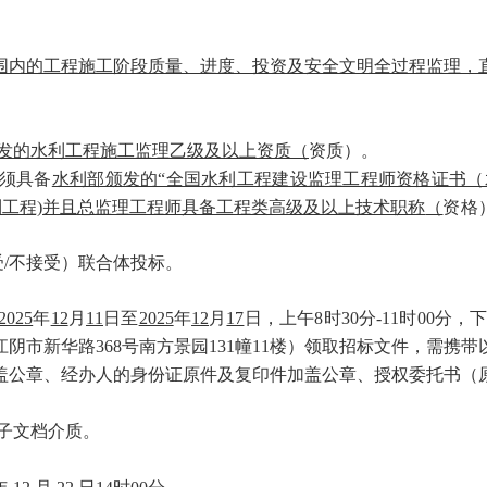
围内的工程施工阶段质量、进度、投资及安全文明全过程监理，
发的水利工程施工监理乙级及以上资质
（
资质）。
人须具备
水利部颁发的“全国水利工程建设监理工程师资格证书（
利工程)并且总监理工程师具备工程类高级及以上技术职称
（
资格
受/不接受）联合体投标。
2025
年
12
月
11
日至
2025
年
12
月
17
日，上午8时30分-11时00分，
阴市新华路368号南方景园131幢11楼）领取招标文件，需携
盖公章、经办人的身份证原件及复印件加盖公章、授权委托书（
电子文档介质。