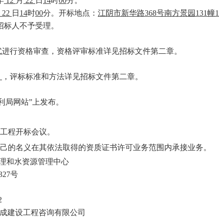
年
12
月
22
日
14
时
00
分。
22
日
14
时
00
分。开标地点：
江阴市新华路368号南方景园131幢1
，招标人不予受理。
式进行资格审查，资格评审标准详见招标文件第二章。
法
，评标标准和方法详见招标文件第二章。
利局网站”上发布。
本工程开标会议。
自己的名义在其依法取得的资质证书许可业务范围内承接业务。
理和水资源管理中心
27号
2
成建设工程咨询有限公司