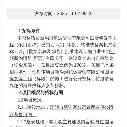
发布时间：2025-11-07 09:28
1.
招标条件
本招标项目
新沟河航运管理有限公司围墙修复等工
程
（项目名称）已由
/
（项目审批、核准或备案机关名
称）以
/
（批文名称及编号）批准建设，项目业主为
江
阴新沟河航运管理有限公司
，建设资金来自
自筹资金
（资金来源），项目出资比例为
100%
。项目已具备
招标条件，现对该项目
新沟河航运管理有限公司围墙
修复等工程
（标段）的施工进行公开招标，特邀请有
兴趣的潜在投标人参加投标。
2.
项目概况与招标范围
2.1
项目概况
2.1.1
建设地点：
江阴市新沟河航运管理有限公司
及黄昌河闸。
2.1.2
建设规模：
本工程主要建设内容:
院外围围墙