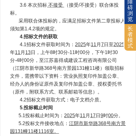
障
3.6
本次招标
不
接受
（接受/不接受）联合体投
碍
浏
标。
览
采用联合体投标的，应满足招标文件第二章投标人
长
须知第1.4.2项的规定。
者
4.
招标文件的获取
模
4.1
招标文件获取时间为：
2025
年
11
月
7
日至
2025
式
年
11
月
13
日，上午8时30分-11时00分，下午1时30
分-4时00分，至
江苏嘉得成建设工程咨询有限公司
（
江阴市新华路368号南方景园131幢11楼
）领取招标
文件，需携带以下资料：营业执照复印件加盖公章、
经办人的身份证原件及复印件加盖公章、授权委托书
（原件，附联系方式、联系邮箱等信息）。
4.2
招标文件获取方式：电子文档介质。
5.
投标截止时间
5.1
投标截止时间为：
2025
年
11
月
17
日
9
时
00
分。
5.2
投标文件接收地点：
江阴市新华路368号南方景
园131幢11楼1116室。