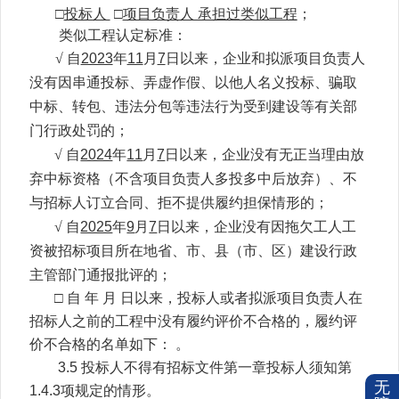
□
投标人
□
项目负责人 承担过类似工程
；
类似工程认定标准：
√ 自
2023
年
11
月
7
日
以来，企业和拟派项目负责人
没有因串通投标、弄虚作假、以他人名义投标、骗取
中标、转包、违法分包等违法行为受到建设等有关部
门行政处罚的；
√ 自
2024
年
11
月
7
日
以来，企业没有无正当理由放
弃中标资格（不含项目负责人多投多中后放弃）、不
与招标人订立合同、拒不提供履约担保情形的；
√ 自
2025
年
9
月
7
日
以来，企业没有因拖欠工人工
资被招标项目所在地省、市、县（市、区）建设行政
主管部门通报批评的；
□ 自 年 月 日以来，投标人或者拟派项目负责人在
招标人之前的工程中没有履约评价不合格的，履约评
价不合格的名单如下： 。
3.5
投标人不
得有招标文件第一章投标人须知第
无
1.4.3项规定的情形。