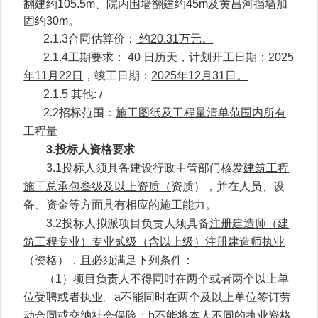
翻建约
105.5m
、院内围墙翻建约
45m
及黄昌河挡墙加
固约
30m
。
2.1.3
合同估算价：
约20.31万元。
2.1.4
工期要求：
40
日历天，计划开工日期：
2025
年11月22日
，竣工日期：
2025年12月31日。
2.1.5
其他
:
/
2.2
招标范围：
施工图纸及工程量清单范围内所有
工程量
3.
投标人资格要求
3.1
投标人须具备建设行政主管部门核发
建筑工程
施工总承包叁级及以上资质
（
资质），并在人员、设
备、资金等方面具有相应的施工能力。
3.2
投标人拟派项目负责人须具备
注册建造师（建
筑工程专业）专业贰级（含以上级）注册建造师执业
（
资格），且必须满足下列条件：
（1）项目负责人不得同时在两个或者两个以上单
位受聘或者执业。a不能同时在两个及以上单位签订劳
动合同或交纳社会保险；b不能将本人不同的执业资格