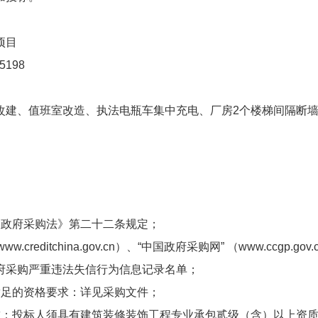
项目
5198
改建、值班室改造、执法电瓶车集中充电、厂房2个楼梯间隔断
国政府采购法》第二十二条规定；
.creditchina.gov.cn）、“中国政府采购网” （www.ccgp
府采购严重违法失信行为信息记录名单；
满足的资格要求：详见采购文件；
求：投标人须具有建筑装修装饰工程专业承包贰级（含）以上资