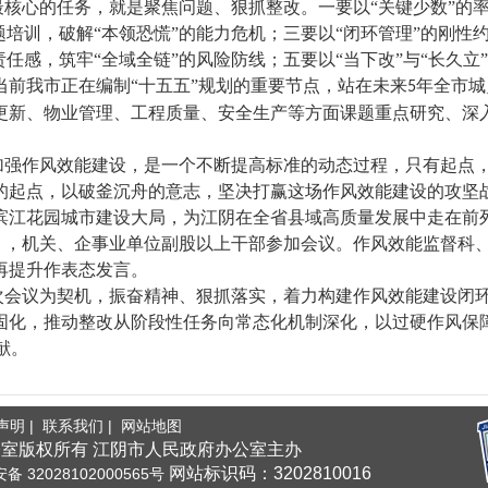
最核心的任务，就是聚焦问题、狠抓整改。一要以
“关键少数”的
题培训，破解“本领恐慌”的能力危机；三要以“闭环管理”的刚性
责任感，筑牢“全域全链”的风险防线；五要以“当下改”与“长久立
当前我市正在编制“十五五”规划的重要节点，站在未来
年全市城
5
更新、物业管理、工程质量、安全生产等方面课题重点研究、深入
加强作风效能建设，是一个不断提高标准的动态过程，只有起点
的起点，以破釜沉舟的意志，坚决打赢这场作风效能建设的攻坚
滨江花园城市建设大局，为江阴在全省县域高质量发展中走在前
），机关、企事业单位副股以上干部参加会议。作风效能监督科
再提升作表态发言。
次会议为契机，振奋精神、狠抓落实，着力构建作风效能建设闭
固化，推动整改从阶段性任务向常态化机制深化，以过硬作风保
献。
声明 |
联系我们 |
网站地图
室版权所有 江阴市人民政府办公室主办
网站标识码：3202810016
 32028102000565号