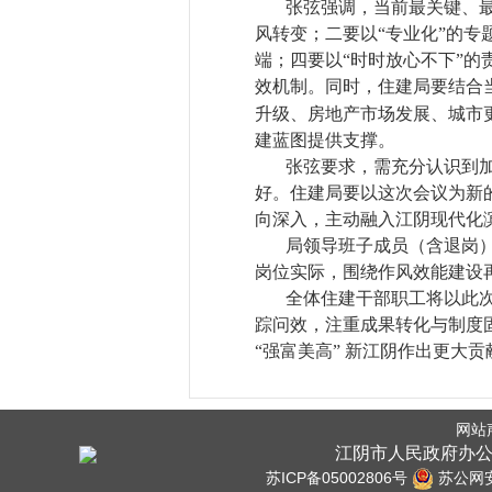
张弦强调，当前最关键、
风转变；二要以“专业化”的专
端；四要以“时时放心不下”的
效机制。同时，住建局要结合
升级、房地产市场发展、城市
建蓝图提供支撑。
张弦要求，需充分认识到
好。住建局要以这次会议为新
向深入，主动融入江阴现代化
局领导班子成员（含退岗
岗位实际，围绕作风效能建设
全体住建干部职工将以此
踪问效，注重成果转化与制度
“强富美高” 新江阴作出更大贡
网站
江阴市人民政府办公
苏ICP备05002806号
苏公网安备