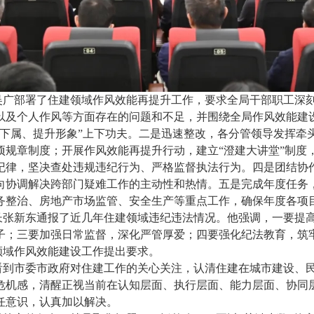
吴广部署了住建领域作风效能再提升工作，要求全局干部职工深
以及个人作风等方面存在的问题和不足，并围绕全局作风效能建
好下属、提升形象”上下功夫。二是迅速整改，各分管领导发挥牵
项规章制度；开展作风效能再提升行动，建立“澄建大讲堂”制度
纪律，坚决查处违规违纪行为、严格监督执法行为。四是团结协
向协调解决跨部门疑难工作的主动性和热情。五是完成年度任务
务整治、房地产市场监管、安全生产等重点工作，确保年度各项
长张新东通报了近几年住建领域违纪违法情况。他强调，一要提
子；三要加强日常监督，深化严管厚爱；四要强化纪法教育，筑
领域作风效能建设工作提出要求。
看到市委市政府对住建工作的关心关注，认清住建在城市建设、
危机感，清醒正视当前在认知层面、执行层面、能力层面、协同
任意识，认真加以解决。