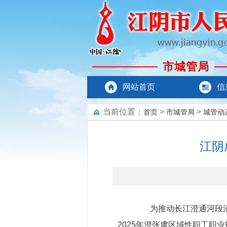
市城管局
网站首页
信
当前位置：
>
>
首页
市城管局
城管动
江阴
为推动长江澄通河段沿江
2025年澄张虞区域性职工