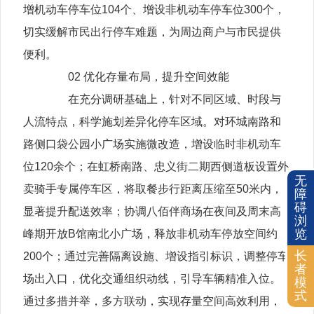
增机动车停车位104个、增设非机动车停车位300个，
切实缓解市民出行停车难题，为周边商户与市民提供
便利。
02 优化存量布局，提升空间效能
在充分调研基础上，针对不同区域、时段与
人流特点，科学施划差异化停车区域。对环城南路和
路侧口袋公园小广场实施微改造，增设临时非机动车
位120余个；在虹桥南路、忠义街二期西侧道板设置外
无
卖骑手专属停车区，将取餐步行距离压缩至50米内，
障
碍
显著提升配送效率；协调八佰伴商场在夜间及周末高
浏
览
峰期开放B馆南北小广场，释放非机动车停放空间约
长
200个；通过完善隔离设施、增设指引标识，调整停车
者
场出入口，优化交通组织动线，引导车辆精准入位。
模
式
通过多措并举，多方联动，实现存量空间高效利用，