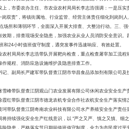
，市委农办主任、市农业农村局局长李志浩强调：一是压实责任
、一岗双责”，将镇街属地、行业监管、经营主体责任细化到岗到人
点场所和薄弱环节，全面深入开展大排查、大整治行动。三、强化
有效期，排查现场安全隐患，加强农业从业人员消防安全意识。四
班和24小时值班值守制度，遇突发事件迅速响应、有效处置。
村局局长李志浩带队开展靶向检查，重点检查屠宰加工流程规
操作规程、消防应急设施维护及隐患排查工作。
、副局长严建军带队督查江阴市华昌食品添加剂有限公司及技
峰带队督查江阴观山门农业发展有限公司休闲农业安全生产
霞红带队督查江阴市德龙农机专业合作社农机安全生产落实情
带队督查江阴奇南农业科技有限公司水产养殖安全生产责任
持续强化安全生产红线意识，以 “严之又严、慎之又慎、细之又
风险隐患，严格落实节日期间值班值守制度，全力为市民度过平