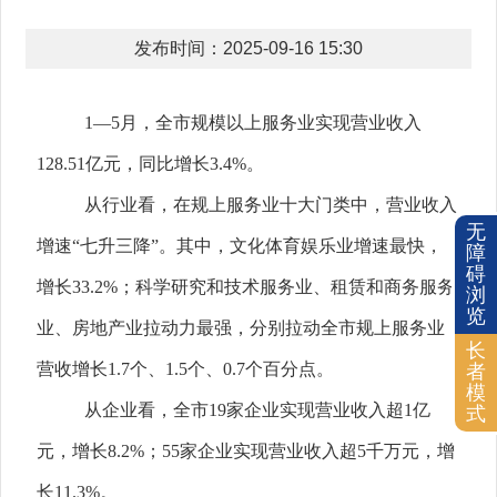
发布时间：2025-09-16 15:30
1
—
5
月，全市规模以上服务业实现营业收入
128.51
亿元，同比增长
3.4%
。
从行业看，在规上服务业十大门类中，营业收入
无
增速“七升三降”。其中，文化体育娱乐业增速最快，
障
碍
增长
33.2%
；科学研究和技术服务业、租赁和商务服务
浏
览
业、房地产业拉动力最强，分别拉动全市规上服务业
长
营收增长
1.7
个、
1.5
个、
0.7
个百分点。
者
模
从企业看，全市
19
家企业实现营业收入超
1
亿
式
元，增长
8.2%
；
55
家企业实现营业收入超
5
千万元，增
长
11.3%
。