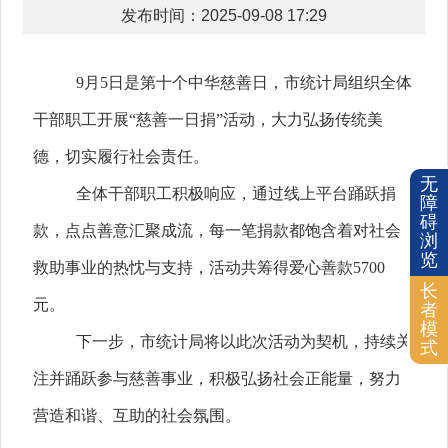
发布时间：2025-09-08 17:29
9
月
5
日是第十个中华慈善日，市统计局组织全体
干部职工开展“慈善一日捐”活动，大力弘扬传统美
德，切实履行社会责任。
无
全体干部职工积极响应，通过线上平台踊跃捐
障
碍
款，点点善意汇聚成流，每一笔捐款都饱含着对社会
浏
览
救助事业的热忱与支持，活动共筹得爱心善款
5700
长
元。
者
模
下一步，市统计局将以此次活动为契机，持续关
式
注并踊跃参与慈善事业，积极弘扬社会正能量，努力
营造和谐、互助的社会氛围。