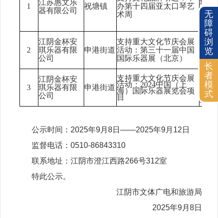
江苏惠文乐
场次
1
祝塘镇
办第十四届亚太口琴艺
器有限公司
25
无
术周
与，
障
额
3
碍
企业
浏
江阴金杯安
支持重大文化节庆会展
三十
2
琪乐器有限
申港街道
活动：
第三十
一
届中国
览
京）
公司
国际乐器展（北京）
金额
长
者
企业
支持重大文化节庆会展
江阴金杯安
202
4
模
活动：
202
4
中国（上
3
琪乐器有限
申港街道
海）国际乐器展览会项
根据
式
公司
目
9.
38
公示时间：2025年9月8日——2025年9月12日
监督电话：0510-86843310
联系地址：江阴市澄江西路266号312室
特此公示。
江阴市文体广电和旅游局
2025年9月8日