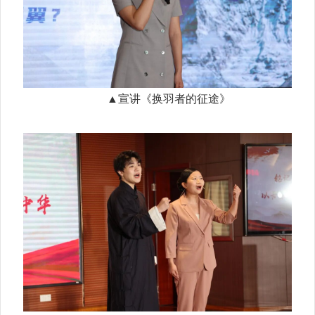
▲宣讲《换羽者的征途》