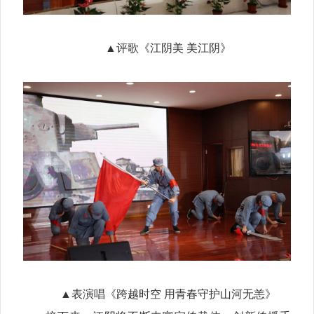
▲评歌《江阴美 美江阴》
▲表演唱《跨越时空 用青春守护山河无恙》