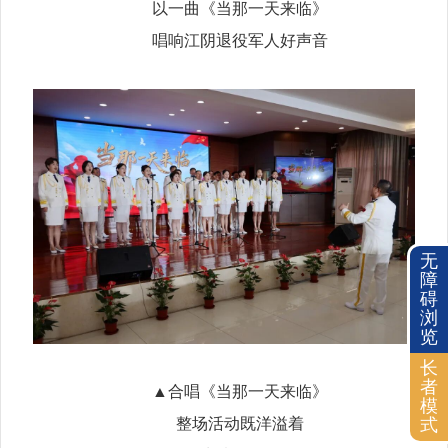
以一曲《当那一天来临》
唱响江阴退役军人好声音
无
障
碍
浏
览
长
者
▲合唱《当那一天来临》
模
整场活动既洋溢着
式