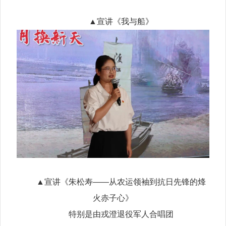
▲宣讲《我与船》
▲宣讲《朱松寿——从农运领袖到抗日先锋的烽
火赤子心》
特别是由戎澄退役军人合唱团