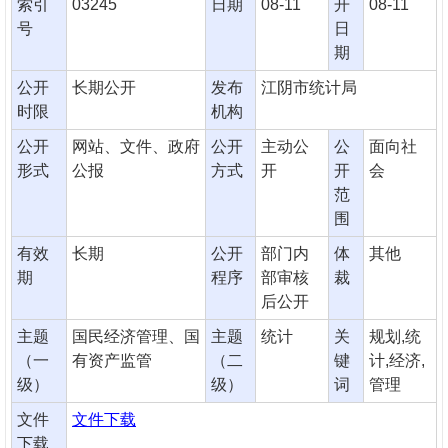
索引
03245
日期
08-11
开
08-11
号
日
期
公开
长期公开
发布
江阴市统计局
时限
机构
公开
网站、文件、政府
公开
主动公
公
面向社
形式
公报
方式
开
开
会
范
围
有效
长期
公开
部门内
体
其他
期
程序
部审核
裁
后公开
主题
国民经济管理、国
主题
统计
关
规划,统
（一
有资产监管
（二
键
计,经济,
级）
级）
词
管理
文件
文件下载
下载