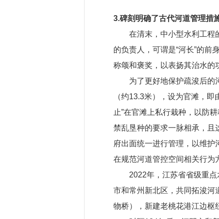
3.碑刻明确了古代河道管理措
在清末，中小型水利工程
的负责人，可谓是“河长”的
称颂和褒奖，以表扬其治水的
为了更好地保护疏浚后的
（约13.3米），设为官滩，
止”在官滩上私行栽种，以防耕
禁乱垦种的要求一脉相承，且
府出面统一进行管理，以维护
在规范河道管控空间相关行为
2022年，江苏省省级重
市和常州新北区，共同拓浚河道6
物桥），新建老桃花港江边枢