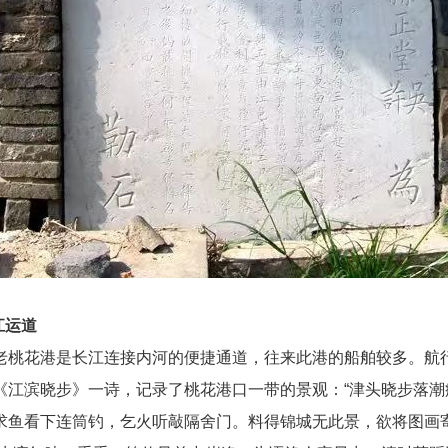
江运道
老桃花港是长江连接内河的便捷通道，往来此港的船舶较多。航
《江滨晓步》一诗，记录了桃花港口一带的景观：“津头晓步落潮
求鱼看下连筒钓，乞火听敲隔舍门。料得锦城无此景，欲将图画寄