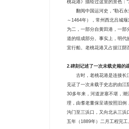
桃花港》描绘过这里的景色：
翻阅中国运河史，“勒石永
～1464年），常州西北吕
为二，一部分自黄田港，一部
道的组成部分。事实上，明代
宜行船。老桃花港又占据江阴
2.碑刻记述了一次未载史籍的
古时，老桃花港是连接长
见证了一次未载于史志的由江
30多年来，河道淤塞不堪，潮
理，由耆老董保呈请按照旧例
沟门至三浜口，又向北从三浜口
五年（1889年）二月工程