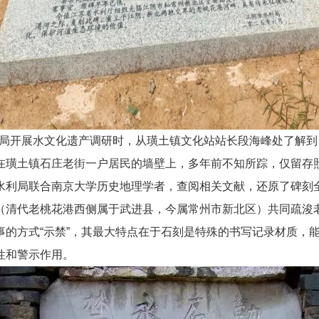
水利局开展水文化遗产调研时，从璜土镇文化站站长段海峰处了解
在璜土镇石庄老街一户居民的墙壁上，多年前不知所踪，仅留存
水利局联合南京大学历史地理学者，查阅相关文献，还原了碑刻全
（清代老桃花港西侧属于武进县，今属常州市新北区）共同疏浚
事的方式“示禁”，其最大特点在于石刻是特殊的书写记录材质，
性和警示作用。