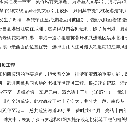
“水滨红映一重重，笑倚风前夹岸逢。为语渔人宜早出，清时莫蹈
禁”的碑文被运河研究文献引用较多，只因其中提到桃花港是“明江
城堰发生了坍塌，导致镇江至武进段运河被阻断，漕船只能沿着锡
分自夏港出江驶往瓜洲，这块碑刻内容则证明，除了黄田港、夏
的老桃花港与利港、申港一道承担着芙蓉圩和武进地区洪水北排
百渎中最西面的位置优势，选择由此入江可最大程度缩短江涛风
疏浚工程
江和西横河的重要通道，担负着交通、排涝和灌溉的重要功能，
阴、武进两邑共同实施的老桃花港疏浚工程。根据碑文记载，清咸
汐不至，舟楫难通，车戽无由。清光绪十三年（1887年），武
，进行全河疏浚。此次疏浚工程十分浩大，共分为三段。南段从
延伸至港口，总共疏浚河道30余里，费时共4个月，光绪十四年
完工。碑文中，表扬了参与发起和组织实施拓浚老桃花港工程的相