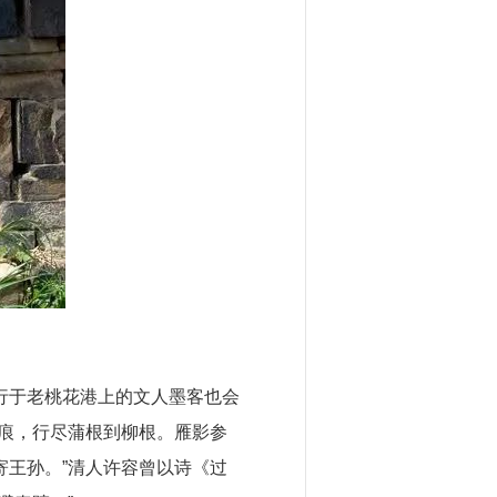
行于老桃花港上的文人墨客也会
痕，行尽蒲根到柳根。雁影参
王孙。”清人许容曾以诗《过