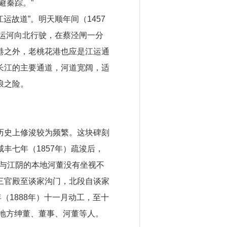
避秦踪。”
运故道”。明天顺年间（1457
澄运河向北行驶，在蔡泾闸一分
港之外，老桃花港也应是江运通
长江的主要通道，河道宽阔，适
浪之险。
历史上修浚较为频繁。这块碑刻
丰七年（1857年）疏浚后，
进与江阴的本地河董没有坐视不
三官殿至谈家沟门，北段自谈家
（1888年）十一月动工，至十
关地方绅董、董事、河董等人。