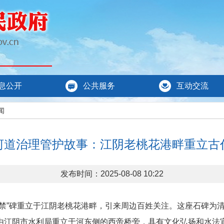
息公开
公共服务
互动交流
闻
河道治理管护故事：江阴老桃花港畔重立古
发布时间：2025-08-08 10:22
永禁”碑重立于江阴老桃花港畔，引来周边百姓关注。这座石碑为
由江阴市水利局重立于河东侧的西帝桥旁，具有文化弘扬和水法