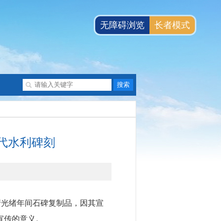
无障碍浏览
长者模式
代水利碑刻
清光绪年间石碑复制品，因其宣
宣传的意义。