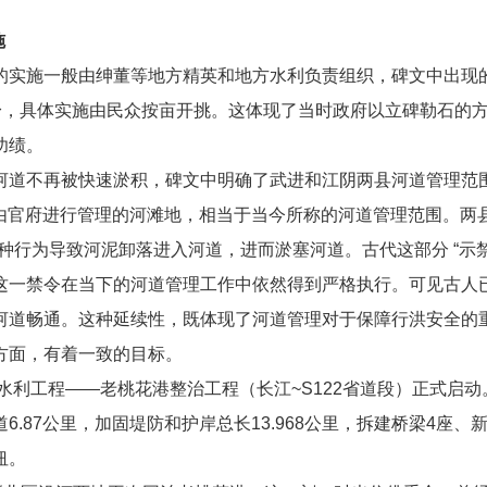
施
的实施一般由绅董等地方精英和地方水利负责组织，碑文中出现的
前身，具体实施由民众按亩开挑。这体现了当时政府以立碑勒石的
功绩。
河道不再被快速淤积，碑文中明确了武进和江阴两县河道管理范
即由官府进行管理的河滩地，相当于当今所称的河道管理范围。两
种行为导致河泥卸落进入河道，进而淤塞河道。古代这部分 “示
这一禁令在当下的河道管理工作中依然得到严格执行。可见古人
河道畅通。这种延续性，既体现了河道管理对于保障行洪安全的
方面，有着一致的目标。
点水利工程——老桃花港整治工程（长江~S122省道段）正式启
.87公里，加固堤防和护岸总长13.968公里，拆建桥梁4座、
纽。