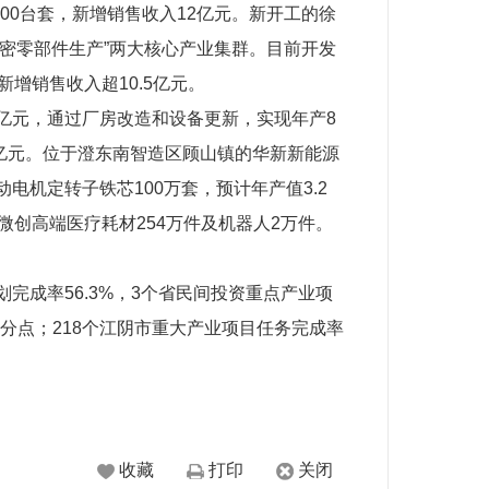
00台套，新增销售收入12亿元。新开工的徐
精密零部件生产”两大核心产业集群。目前开发
增销售收入超10.5亿元。
亿元，通过厂房改造和设备更新，实现年产8
亿元。位于澄东南智造区顾山镇的华新新能源
电机定转子铁芯100万套，预计年产值3.2
微创高端医疗耗材254万件及机器人2万件。
完成率56.3%，3个省民间投资重点产业项
个百分点；218个江阴市重大产业项目任务完成率
收藏
打印
关闭