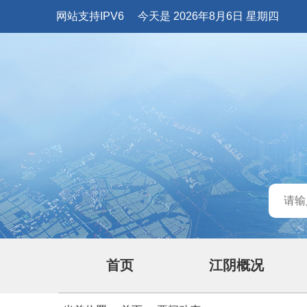
网站支持IPV6
今天是 2026年8月6日 星期四
首页
江阴概况