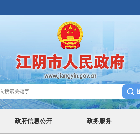
政府信息公开
政务服务