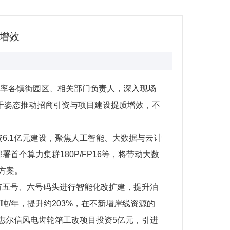
质增效
峰率各镇街园区、相关部门负责人，深入现场
实干姿态推动招商引资与项目建设提质增效，不
6.1亿元建设，聚焦人工智能、大数据与云计
首个算力集群180P/FP16等，将带动大数
方案。
有五号、六号码头进行智能化改扩建，提升泊
吨/年，提升约203%，在不新增岸线资源的
的惠尔信风电齿轮箱工改项目投资5亿元，引进