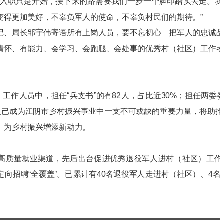
“入职只是开始，接下来的路需要我们一步一个脚印踏实去走。
变得更加美好，不辜负军人的使命，不辜负村民们的期待。”
记、局长邹宇伟寄语所有上岗人员，要不忘初心，把军人的忠诚
情怀、有能力、会学习、会跑腿、会处事的优秀村（社区）工作
。
）工作人员中，担任“兵支书”的有82人，占比近30%；担任两委
人已成为江阴市乡村振兴事业中一支不可或缺的重要力量，将助
，为乡村振兴增添新动力。
高质量就业渠道，先后出台促进优秀退役军人进村（社区）工
向招聘“全覆盖”。已累计有40名退役军人走进村（社区）、4名退