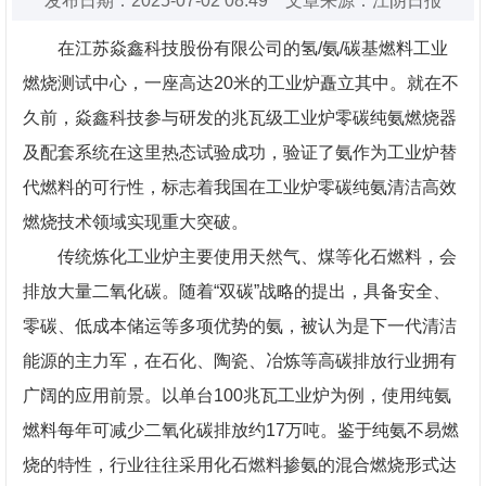
发布日期：2025-07-02 08:49 文章来源：江阴日报
在江苏焱鑫科技股份有限公司的氢/氨/碳基燃料工业
燃烧测试中心，一座高达20米的工业炉矗立其中。就在不
久前，焱鑫科技参与研发的兆瓦级工业炉零碳纯氨燃烧器
及配套系统在这里热态试验成功，验证了氨作为工业炉替
代燃料的可行性，标志着我国在工业炉零碳纯氨清洁高效
燃烧技术领域实现重大突破。
传统炼化工业炉主要使用天然气、煤等化石燃料，会
排放大量二氧化碳。随着“双碳”战略的提出，具备安全、
零碳、低成本储运等多项优势的氨，被认为是下一代清洁
能源的主力军，在石化、陶瓷、冶炼等高碳排放行业拥有
广阔的应用前景。以单台100兆瓦工业炉为例，使用纯氨
燃料每年可减少二氧化碳排放约17万吨。鉴于纯氨不易燃
烧的特性，行业往往采用化石燃料掺氨的混合燃烧形式达