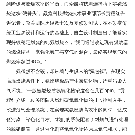
到降碳与燃烧效率的平衡，而焱鑫科技则选择啃下零碳燃
烧这块“硬骨头”。焱鑫科技燃烧技术事业部部长贡程红告
诉记者，攻关团队历经数十次反复修改测试，在不改变传
统工业炉设计和运行的基础上，自主设计制造出了能够实
现持续稳定燃烧的纯氨燃烧器，“我们通过改进现有燃烧器
的燃烧结构，来强化氨气与空气的混合，最终实现氨气的
燃烧率超过98%。”
氨虽然不含碳，却带着与生俱来的“氮包袱”。在现实
高温燃烧条件下，氨燃烧极易产生氮氧化物，严重污染大
气环境。“一般氨燃烧后氮氧化物浓度会在几百ppm。”贡
程红介绍，攻关团队从燃料型氮氧化物的排放控制入手，
改进烟气处理系统，在实现纯氨燃烧高效率的同时，达成
低污染、绿色化目标。“我们的系统配套了对烟气进行处理
的脱硝装置，通过催化剂将氮氧化物还原成氮气和水，能