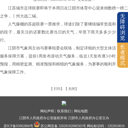
江苏城市足球联赛即将于本周日在江阴市体育中心迎来倒数榜一榜二
无
之争，丨州大战二锡。
障
人气爆棚的苏超联赛一票难求，球迷们除了要继续编常垫底和无所谓
碍
浏
的段子，最关注的还要数比赛当日的天气，毕竟下雨天多多少少影响出
览
行。
长
江阴市气象局主动与赛事组委会联络，制定详细的大型文体活动气象
者
服务保障方案，提前1周发布滚动天气服务，临近1天发布逐3小时精细化
模
式
预报，用精密监测、精准预报和精细的气象服务，为赛事的顺利开展做好
气象保障工作。
【
打印
】【
关闭
】
网站声明 |
联系我们 |
网站地图
江阴市人民政府办公室版权所有 江阴市人民政府办公室主办
苏ICP备05002806号
苏公网安备 32028102000565号
网站标识码：3202810016