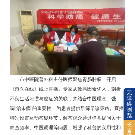
市中医院普外科主任医师聚焦胃肠肿瘤，开启
《澄医在线》线上直播。专家从致癌因素切入，剖析
无
障
不良生活习惯与癌症的关联，并结合中医理念，强
碍
调“治未病”的重要性，为患者提供早筛早诊策略。直播
浏
览
特别设置互动答疑环节，解答观众通过弹幕提问关于
长
筛查频率、中医调理等问题，增强了科普的实用性和
者