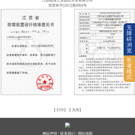
江阴临港工业园区开发有限公司
澄雷审字[2025]第0004号
无
障
碍
浏
览
长
者
模
式
【
打印
】【
关闭
】
网站声明 |
联系我们 |
网站地图