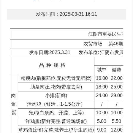
发布时间：2025-03-31 16:11
江阴市重要民生商品
农贸市场 第46期 总3
发布日期:2025.3.31 发布单位: 江阴市发
市
品 种 规 格
城中
健康
花
精瘦肉(后腿部位,无皮无骨无肥膘)
16.00
22.00
22.
肋条肉\五花肉(带皮去骨)
18.00
25.00
22.
小排(新鲜)
24.00
29.00
30.
肉
禽
活肉鸡（鲜活，1-1.5公斤）
/
/
/
蛋
光鸡(白条鸡、开膛、上等)
10.00
10.00
8.
洋鸡蛋(新鲜完整,普通鸡场蛋)
5.00
5.50
6.
草鸡蛋(新鲜完整,散养土鸡所生的蛋)
9.00
12.00
12.