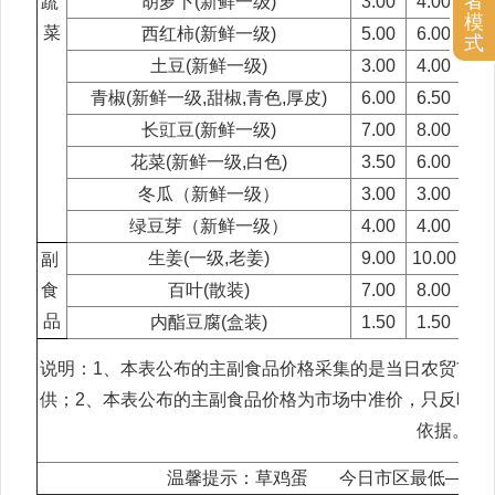
者
蔬
胡萝卜(新鲜一级)
3.00
4.00
3.
模
菜
西红柿(新鲜一级)
5.00
6.00
5.
式
土豆(新鲜一级)
3.00
4.00
3.
青椒(新鲜一级,甜椒,青色,厚皮)
6.00
6.50
6.
长豇豆(新鲜一级)
7.00
8.00
7.
花菜(新鲜一级,白色)
3.50
6.00
4.
冬瓜（新鲜一级）
3.00
3.00
2.
绿豆芽（新鲜一级）
4.00
4.00
2.
生姜(一级,老姜)
9.00
10.00
8.
副
食
百叶(散装)
7.00
8.00
7.
品
内酯豆腐(盒装)
1.50
1.50
1.
说明：1、本表公布的主副食品价格采集的是当日农贸市
供；2、本表公布的主副食品价格为市场中准价，只反映
依据。
温馨提示：草鸡蛋 今日市区最低——