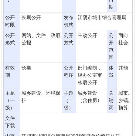
期
公开
长期公开
发布
江阴市城市综合管理局
时限
机构
公开
网站、文件、政府
公开
主动公开
公
面向
形式
公报
方式
开
社会
范
围
有效
长期
公开
部门编制，
体
其他
期
程序
经办公室审
裁
核后公开
主题
城乡建设、环境保
主题
城乡建设
关
城市,
（一
护
（二
（含住房）
键
乡镇,
级）
级）
词
预算
文件
下载