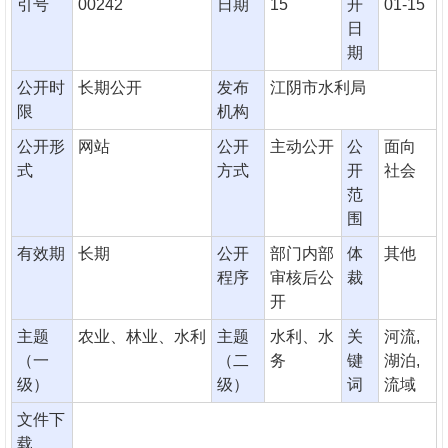
引号
00242
日期
15
开
01-15
日
期
公开时
长期公开
发布
江阴市水利局
限
机构
公开形
网站
公开
主动公开
公
面向
式
方式
开
社会
范
围
有效期
长期
公开
部门内部
体
其他
程序
审核后公
裁
开
主题
农业、林业、水利
主题
水利、水
关
河流,
（一
（二
务
键
湖泊,
级）
级）
词
流域
文件下
载