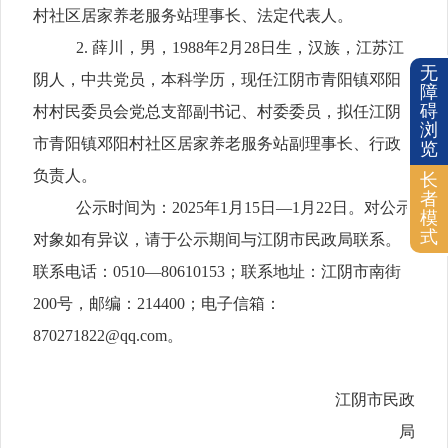
村社区居家养老服务站
理事长、
法定代表人
。
2.
薛川，男，
1988
年
2
月
28
日生，汉族，江苏江
无
阴人，中共党员，本科学历，现任江阴市青阳镇邓阳
障
碍
村村民委员会党总支部副书记、村委委员，拟任
江阴
浏
市青阳镇邓阳村社区居家养老服务站
副
理事长、
行政
览
负责人
。
长
者
公示时间为：
2025
年
1
月
15
日—
1
月
22
日。对公示
模
式
对象如有异议，请于公示期间与江阴市民政局联系。
联系电话：
0510
—
80610153
；联系地址：江阴市南街
200
号，邮编：
214400
；电子信箱：
870271822@qq.com
。
江阴市民政
局