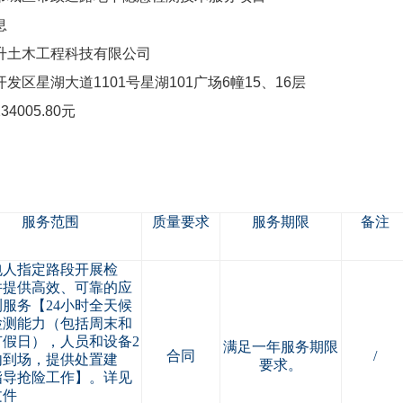
息
土木工程科技有限公司
星湖大道1101号星湖101广场6幢15、16层
05.80元
服务范围
质量要求
服务期限
备注
包人指定路段开展检
并提供高效、可靠的应
服务【24小时全天候
检测能力（包括周末和
节假日），人员和设备2
满足一年服务期限
合同
/
内到场，提供处置建
要求。
指导抢险工作】。详见
文件