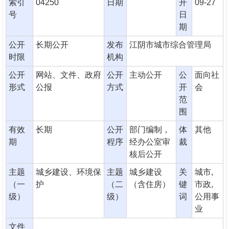
索引
04250
日期
开
09-27
号
日
期
公开
长期公开
发布
江阴市城市综合管理局
时限
机构
公开
网站、文件、政府
公开
主动公开
公
面向社
形式
公报
方式
开
会
范
围
有效
长期
公开
部门编制，
体
其他
期
程序
经办公室审
裁
核后公开
主题
城乡建设、环境保
主题
城乡建设
关
城市,
（一
护
（二
（含住房）
键
市政,
级）
级）
词
公用事
业
文件