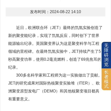
发布时间：2024-08-22 14:10
近日，欧洲联合环（JET）最终的氘氚实验创造了
新的聚变能纪录，实现了氘氚反应，同时创下了世界
能源输出纪录。英国聚变界认为这是聚变科学与工程
无
障
领域的里程碑。在最终氘氚实验中，JET持续产生了5
碍
秒高聚变功率，使用0.2毫克燃料，创造了69兆焦耳的
浏
览
纪录。
长
300多名科学家和工程师为这一实验做出了贡献。
者
模
JET的研究成果对国际热核聚变实验堆（ITER）、欧
式
洲聚变原型发电厂（DEMO）和其他核聚变项目都具
有重要意义。