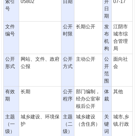
索引
05802
日期
开
07-17
号
日
期
文件
公开
长期公开
发
江阴市
编号
时限
布
城市综
机
合管理
构
局
公开
网站、文件、政府
公开
主动公开
公
面向社
形式
公报
方式
开
会
范
围
有效
长期
公开
部门编制，
体
其他
期
程序
经办公室审
裁
核后公开
主题
城乡建设、环境保
主题
城乡建设
关
城市,乡
（一
护
（二
（含住房）
键
镇,行政
级）
级）
词