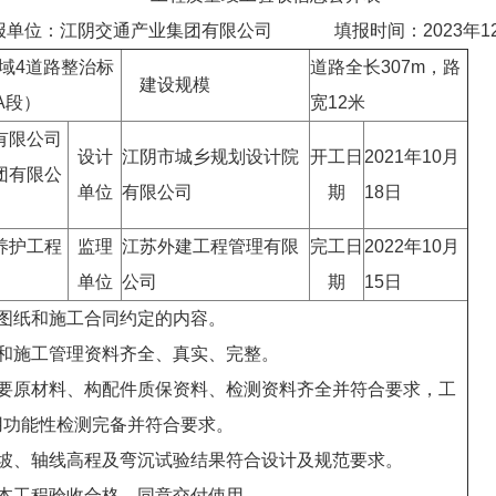
报单位：江阴交通产业集团有限公司 填报时间：2023年12月
域4道路整治标
道路全长307m，路
建设规模
A段）
宽12米
有限公司
设计
江阴市城乡规划设计院
开工日
2021年10月
团有限公
单位
有限公司
期
18日
养护工程
监理
江苏外建工程管理有限
完工日
2022年10月
单位
公司
期
15日
计图纸和施工合同约定的内容。
案和施工管理资料齐全、真实、完整。
主要原材料、构配件质保资料、检测资料齐全并符合要求，工
用功能性检测完备并符合要求。
纵坡、轴线高程及弯沉试验结果符合设计及规范要求。
，本工程验收合格，同意交付使用。