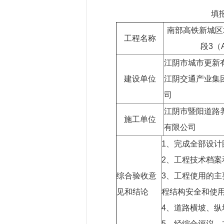
填
南部高铁新城区
工程名称
段3（
江阴市城市更新
建设单位
江阴交通产业集
司
江阴市暨阳道路
施工单位
有限公司
1、完成全部设
2、工程技术档
综合验收意
3、工程使用的
见和结论
程结构安全和使
4、道路横坡、
5、经综合评议