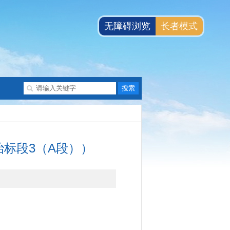
无障碍浏览
长者模式
标段3（A段））