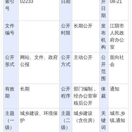
索引
02233
日期
开
08-21
号
日
期
文件
公开
长期公开
发
江阴市
编号
时限
布
人民政
机
府办公
构
室
公开
网站、文件、政府
公开
主动公开
公
面向社
形式
公报
方式
开
会
范
围
有效
长期
公开
部门编制，
体
通知
期
程序
经办公室审
裁
核后公开
主题
城乡建设、环境保
主题
城乡建设
关
城市,乡
（一
护
（二
（含住房）
键
镇,通知
级）
级）
词