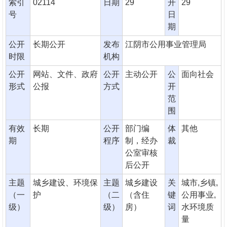
索引
02114
日期
29
开
29
号
日
期
公开
长期公开
发布
江阴市公用事业管理局
时限
机构
公开
网站、文件、政府
公开
主动公开
公
面向社会
形式
公报
方式
开
范
围
有效
长期
公开
部门编
体
其他
期
程序
制，经办
裁
公室审核
后公开
主题
城乡建设、环境保
主题
城乡建设
关
城市,乡镇,
（一
护
（二
（含住
键
公用事业,
级）
级）
房）
词
水环境质
量