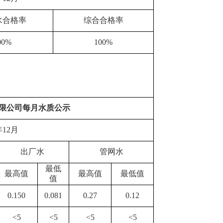
水合格率
综合合格率
00%
100%
限公司每月水质公示
年
12
月
出厂水
管网水
最低
最高值
最高值
最低值
值
0.
150
0.0
81
0.27
0
.12
<5
<5
<5
<5