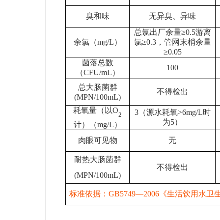
臭和味
无异臭、异味
总氯出厂余量≥0.5游离
余氯（mg/L）
氯≥0.3，管网末梢余量
≥0.05
菌落总数
100
（CFU/mL）
总大肠菌群
不得检出
(MPN/100mL)
耗氧量（以O
3（源水耗氧>6mg/L时
2
为5）
计）（mg/L）
肉眼可见物
无
耐热大肠菌群
不得检出
(MPN/100mL)
标准依据：GB5749—2006《生活饮用水卫