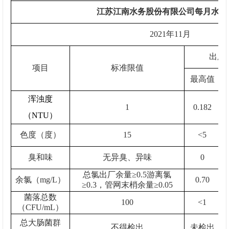
江苏江南水务股份有限公司每月水质
202
1
年
11
月
出厂
项目
标准限值
最高值
浑浊度
1
0.
182
（NTU）
色度（度）
15
<5
臭和味
无异臭、异味
0
总氯出厂余量≥0.5游离氯
余氯（mg/L）
0.70
≥0.3，管网末梢余量≥0.05
菌落总数
100
<1
（CFU/mL）
总大肠菌群
不得检出
未检出