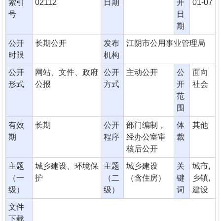
索引
02112
日期
开
01-07
号
日
期
公开
长期公开
发布
江阴市公用事业管理局
时限
机构
公开
网站、文件、政府
公开
主动公开
公
面向
形式
公报
方式
开
社会
范
围
有效
长期
公开
部门编制，
体
其他
期
程序
经办公室审
裁
核后公开
主题
城乡建设、环境保
主题
城乡建设
关
城市,
（一
护
（二
（含住房）
键
乡镇,
级）
级）
词
建设
文件
下载