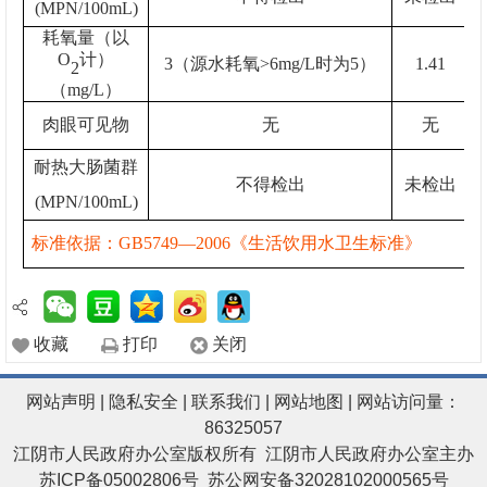
(MPN/100mL)
耗氧量（以
O
计）
3（源水耗氧>6mg/L时为5）
1.
41
2
（mg/L）
肉眼可见物
无
无
耐热大肠菌群
不得检出
未检出
(MPN/100mL)
标准依据：GB5749—2006《生活饮用水卫生标准》
收藏
打印
关闭
网站声明
|
隐私安全
|
联系我们
|
网站地图
| 网站访问量：
86325057
江阴市人民政府办公室版权所有 江阴市人民政府办公室主办
苏ICP备05002806号
苏公网安备32028102000565号