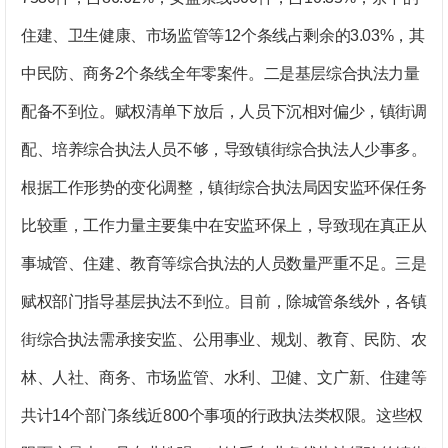
住建、卫生健康、市场监管等
12
个条线占剩余的
3.03%
，其
中民防、商务
2
个条线全年零案件。
二是基层综合执法力量
配备不到位。
赋权清单下放后，人员下沉相对偏少，镇街调
配、培养综合执法人员不够，导致镇街综合执法人少事多。
根据工作形势的变化调整，镇街综合执法局因安监环保任务
比较重，工作力量主要集中在安监环保上，导致现在真正从
事城管、住建、教育等综合执法的人员数量严重不足。
三是
赋权部门指导基层执法不到位。
目前，除城管条线外，各镇
街综合执法需承接安监、公用事业、规划、教育、民防、农
林、人社、商务、市场监管、水利、卫健、文广新、住建等
共计
14
个部门条线近
800
个事项的行政执法类权限。这些权