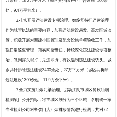
万余处，
18.2
万平方米（城区共拆除户外广告设施
4100
余
处，
9.4
万平方米）。
2.
扎实开展违法建设专项治理。
始终坚持把违建治理
作为城管执法的重要内容，加强违法建设易发、高发区域监
管，积极开展对新建小区管理及配套设施单项验收工作，加
强日常巡查管理，落实网格责任，持续深化违法建设专项整
治，做到露头就打，见违即拆，有效遏制违法建设势头。城
乡共计拆除违法建设
3400
余处，
27
万平方米（城区共拆除
违法建设
1300
余起，
11.9
万余平米）。
3.
全力实施油烟污染治理。
启动江阴市城区餐饮油烟
检测项目公开招标，将主城区划分为三个区域，各明确一家
专业检测公司对餐饮门店油烟排放情况进行检测，共对
72