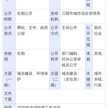
期
公开
长期公开
发布
江阴市城市综合管理局
时限
机构
公开
网站、文件、政府
公开
主动公开
公
面向
形式
公报
方式
开
社会
范
围
有效
长期
公开
部门编制，
体
其他
期
程序
经办公室审
裁
核后公开
主题
城乡建设、环境保
主题
城乡建设
关
城市,
（一
护
（二
（含住房）
键
乡镇,
级）
级）
词
行政
文件
下载
内容
2020年市城管局工作总结