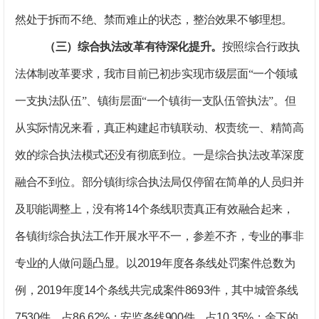
然处于拆而不绝、禁而难止的状态，整治效果不够理想。
（三）综合执法改革有待深化提升。
按照综合行政执
法体制改革要求，我市目前已初步实现市级层面“一个领域
一支执法队伍”、镇街层面“一个镇街一支队伍管执法”。但
从实际情况来看，真正构建起市镇联动、权责统一、精简高
效的综合执法模式还没有彻底到位。
一是综合执法改革深度
融合不到位。
部分镇街综合执法局仅停留在简单的人员归并
及职能调整上，没有将
14
个条线职责真正有效融合起来，
各镇街综合执法工作开展水平不一，参差不齐，专业的事非
专业的人做问题凸显。以
2019
年度各条线处罚案件总数为
例，
2019
年度
14
个条线共完成案件
8693
件，其中城管条线
7530
件，占
86.62%
；安监条线
900
件，占
10.35%
；余下的