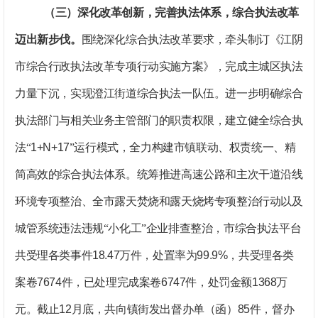
（三）深化改革创新，完善执法体系，综合执法改革
迈出新步伐。
围绕深化综合执法改革要求，牵头制订《江阴
市综合行政执法改革专项行动实施方案》，完成主城区执法
力量下沉，实现澄江街道综合执法一队伍。进一步明确综合
执法部门与相关业务主管部门的职责权限，建立健全综合执
法“
1+N+17
”运行模式，全力构建市镇联动、权责统一、精
简高效的综合执法体系。统筹推进高速公路和主次干道沿线
环境专项整治、全市露天焚烧和露天烧烤专项整治行动以及
城管系统违法违规“小化工”企业排查整治，市综合执法平台
共受理各类事件
18.47
万件，处置率为
99.9%
，共受理各类
案卷
7674
件，已处理完成案卷
6747
件，处罚金额
1368
万
元。截止
12
月底，共向镇街发出督办单（函）
85
件，督办