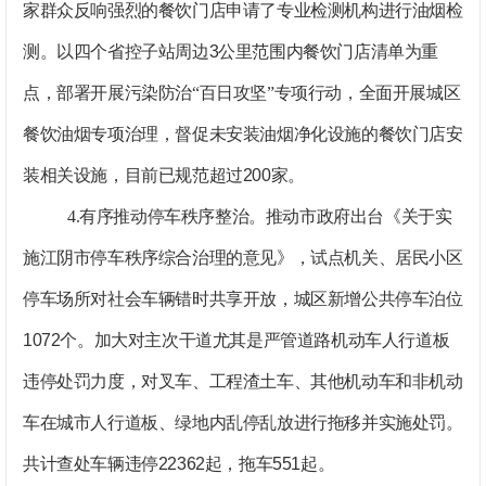
家群众反响强烈的餐饮门店申请了专业检测机构进行油烟检
测。以四个省控子站周边
3
公里范围内餐饮门店清单为重
点，部署开展污染防治“百日攻坚”专项行动，全面开展城区
餐饮油烟专项治理，督促未安装油烟净化设施的餐饮门店安
装相关设施，目前已规范超过
200
家。
4.
有序推动停车秩序整治。
推动市政府出台《关于实
施江阴市停车秩序综合治理的意见》，试点机关、居民小区
停车场所对社会车辆错时共享开放，城区新增公共停车泊位
1072
个。加大对主次干道尤其是严管道路机动车人行道板
违停处罚力度，对叉车、工程渣土车、其他机动车和非机动
车在城市人行道板、绿地内乱停乱放进行拖移并实施处罚。
共计查处车辆违停
22362
起，拖车
551
起。