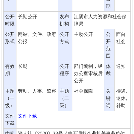
期
公开
长期公开
发布
江阴市人力资源和社会保
时限
机构
障局
公开
网站、文件、政府
公开
主动公开
公
面向
形式
公报
方式
开
社会
范
围
有效
长期
公开
部门编制，经
体
通知
期
程序
办公室审核后
裁
公开
主题
劳动、人事、监察
主题
社会保障
关
待遇,
（一
（二
键
退休,
级）
级）
词
补助
文件
文件下载
下载
内容
澄人社〔2020〕38号《关于调整企业机关事业单位