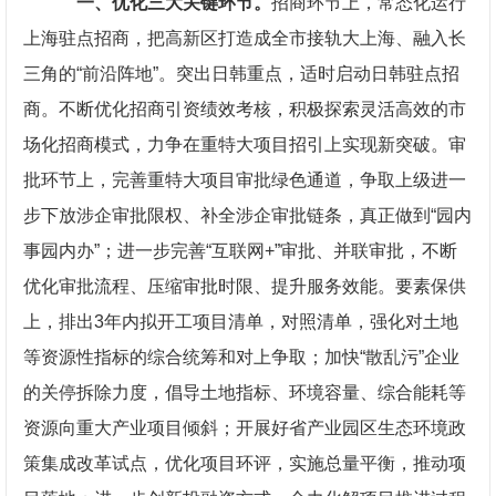
一、优化三大关键环节。
招商环节上，常态化运行
上海驻点招商，把高新区打造成全市接轨大上海、融入长
三角的“前沿阵地”。突出日韩重点，适时启动日韩驻点招
商。不断优化招商引资绩效考核，积极探索灵活高效的市
场化招商模式，力争在重特大项目招引上实现新突破。审
批环节上，完善重特大项目审批绿色通道，争取上级进一
步下放涉企审批限权、补全涉企审批链条，真正做到“园内
事园内办”；进一步完善“互联网+”审批、并联审批，不断
优化审批流程、压缩审批时限、提升服务效能。要素保供
上，排出3年内拟开工项目清单，对照清单，强化对土地
等资源性指标的综合统筹和对上争取；加快“散乱污”企业
的关停拆除力度，倡导土地指标、环境容量、综合能耗等
资源向重大产业项目倾斜；开展好省产业园区生态环境政
策集成改革试点，优化项目环评，实施总量平衡，推动项