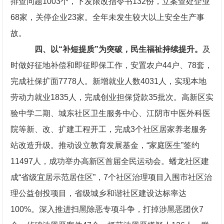
排查问题1003个，下发限改指令书132份，立案查处企业
68家，关停企业23家。全年未发生较大以上安全生产事
故。
四、以“补短提质”为突破，民生福祉持续提升。
及
时做好征地补偿和即征即保工作，安置农户44户、78套，
完成社保扩面7778人。新增就业人数4031人，实现本地
劳动力就业1835人，完成创业担保贷款35批次。高新区实
验中学二期、城东社区卫生服务中心、江阴市中医外科医
院等新、改、扩建工程开工，完成3个社区居家养老服务
站改造升级。推动设立教育发展基金，“家庭医生”签约
11497人，成功举办高新区首届全民运动会。蟠龙社区建
成“省级宜居示范居住区”，7个社区治理项目入围市社区治
理公益创投项目，省级城乡和谐社区建设达标率达
100%。深入推进扫黑除恶专项斗争，打掉涉黑恶团伙7