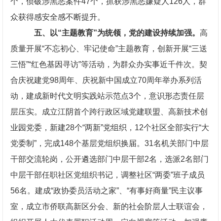
个，侦破涉黑恶案件47个，抓获涉黑恶嫌疑人126人，群
众获得感安全感不断提升。
五、以“主题教育”为统领，党的建设持续加强。
高
质量开展“不忘初心、牢记使命”主题教育，创新开展“三送
三悟”“红色基因寻访”等活动，为群众办实事近千件次。契
合庆祝建党98周年、庆祝新中国成立70周年举办系列活
动，建成新时代文明实践站示范点3个，意识形态责任层
层压实。成立江阴首个跨行政区域党建联盟、高新技术创
业园党委，新建28个“两新”党组织，12个社区全部实行“大
党委制”，完成148个基层党组织换届。31名机关部门中层
干部交流轮岗，公开遴选部门中层干部2名，选派2名部门
中层干部任职社区党组织书记，调整社区“两委”班子成员
56名。建成“政协委员活动之家”、“有事好商量”民主议事
室，成立市侨联高新区分会、新的社会阶层人士联谊会，