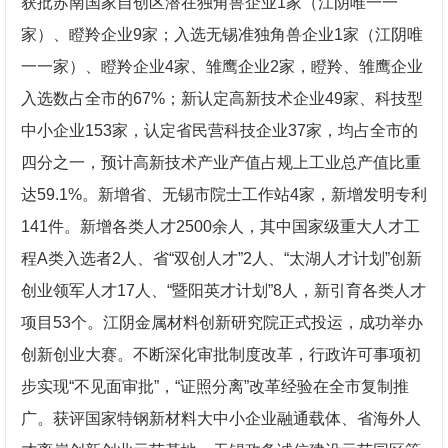
获批苏南国家自创区潜在独角兽企业1家（江阴唯一一
家）、瞪羚企业9家；入选无锡准独角兽企业1家（江阴唯
一一家）、瞪羚企业4家、雏鹰企业2家，瞪羚、雏鹰企业
入选数占全市的67%；新认定高新技术企业49家、科技型
中小企业153家，认定省民营科技企业37家，均占全市的
四分之一，预计高新技术产业产值占规上工业总产值比重
达59.1%。新增省、无锡市院士工作站4家，新增发明专利
141件。新增各类人才2500余人，其中国家级重大人才工
程A类入选者2人、省“双创人才”2人、“太湖人才计划”创新
创业领军人才17人、“暨阳英才计划”8人，新引育各类人才
项目53个。江阴金属材料创新研究院正式投运，成功举办
创新创业大赛。不断深化审批制度改革，行政许可事项初
步实现“不见面审批”，“证照分离”改革经验在全市复制推
广。获评国家特钢新材料大中小企业融通载体、省海外人