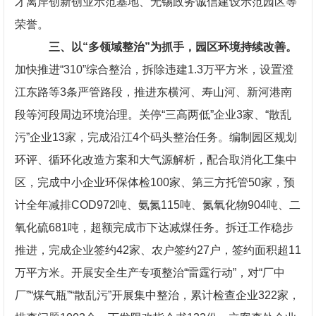
才离岸创新创业示范基地、无锡政务诚信建设示范园区等
荣誉。
三、以“多领域整治”为抓手，园区环境持续改善。
加快推进“310”综合整治，拆除违建1.3万平方米，设置澄
江东路等3条严管路段，推进东横河、寿山河、新河港南
段等河段周边环境治理。关停“三高两低”企业3家、“散乱
污”企业13家，完成沿江4个码头整治任务。编制园区规划
环评、循环化改造方案和大气源解析，配合取消化工集中
区，完成中小企业环保体检100家、第三方托管50家，预
计全年减排COD972吨、氨氮115吨、氮氧化物904吨、二
氧化硫681吨，超额完成市下达减煤任务。拆迁工作稳步
推进，完成企业签约42家、农户签约27户，签约面积超11
万平方米。开展安全生产专项整治“雷霆行动”，对“厂中
厂”“煤气瓶”“散乱污”开展集中整治，累计检查企业322家，